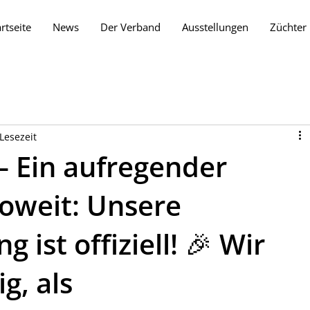
artseite
News
Der Verband
Ausstellungen
Züchter
Lesezeit
– Ein aufregender
 soweit: Unsere
 ist offiziell! 🎉 Wir
g, als